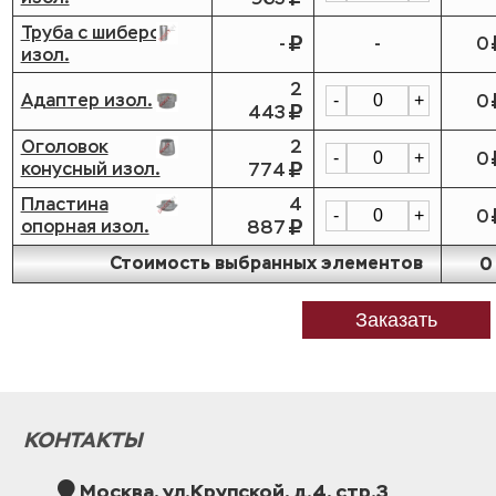
Труба с шибером
-
-
0
изол.
2
Адаптер изол.
0
-
+
443
Оголовок
2
0
-
+
конусный изол.
774
Пластина
4
0
-
+
опорная изол.
887
Стоимость выбранных элементов
0
Заказать
КОНТАКТЫ
Москва, ул.Крупской, д.4, стр.3