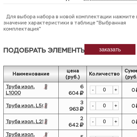
Для выбора набора в новой комплектации нажмите 
значение характеристики в таблице "Выбранная
комплектация"
ПОДОБРАТЬ ЭЛЕМЕНТЫ
заказать
цена
Сумм
Наименование
Количество
(руб.)
(руб
Труба изол.
6
0
-
+
L1000
604
3
Труба изол. L500
0
-
+
963
2
Труба изол. L250
0
-
+
642
Труба изол.