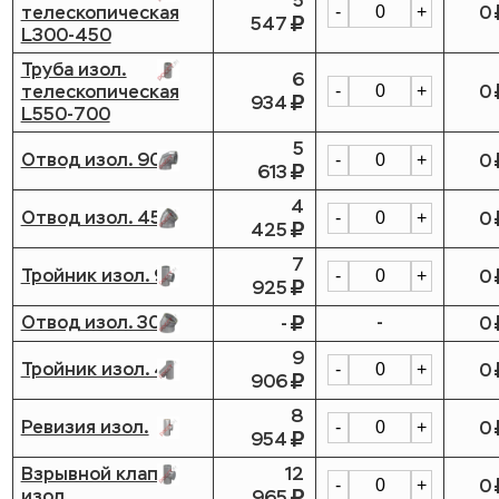
5
телескопическая
0
-
+
547
L300-450
Труба изол.
6
телескопическая
0
-
+
934
L550-700
5
Отвод изол. 90
0
-
+
613
4
Отвод изол. 45
0
-
+
425
7
Тройник изол. 90
0
-
+
925
Отвод изол. 30
-
-
0
9
Тройник изол. 45
0
-
+
906
8
Ревизия изол.
0
-
+
954
Взрывной клапан
12
0
-
+
изол.
965