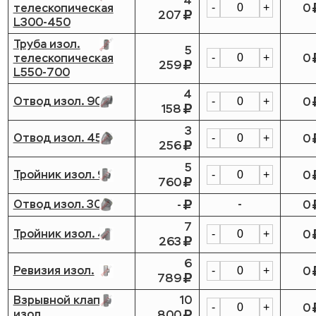
4
телескопическая
0
-
+
207
L300-450
Труба изол.
5
телескопическая
0
-
+
259
L550-700
4
Отвод изол. 90
0
-
+
158
3
Отвод изол. 45
0
-
+
256
5
Тройник изол. 90
0
-
+
760
Отвод изол. 30
-
-
0
7
Тройник изол. 45
0
-
+
263
6
Ревизия изол.
0
-
+
789
Взрывной клапан
10
0
-
+
изол.
800