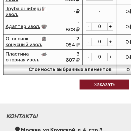
Труба с шибером
-
-
0
изол.
1
Адаптер изол.
0
-
+
803
Оголовок
2
0
-
+
конусный изол.
054
Пластина
3
0
-
+
опорная изол.
607
Стоимость выбранных элементов
0
Заказать
КОНТАКТЫ
Москва, ул.Крупской, д.4, стр.3