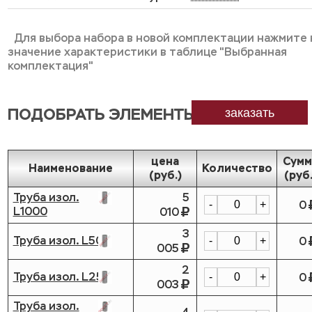
Для выбора набора в новой комплектации нажмите 
значение характеристики в таблице "Выбранная
комплектация"
ПОДОБРАТЬ ЭЛЕМЕНТЫ
заказать
цена
Сумм
Наименование
Количество
(руб.)
(руб.
Труба изол.
5
0
-
+
L1000
010
3
Труба изол. L500
0
-
+
005
2
Труба изол. L250
0
-
+
003
Труба изол.