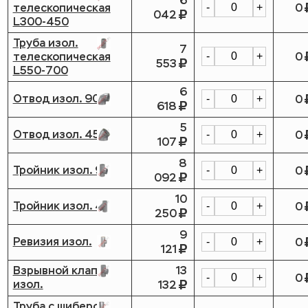
6
телескопическая
0
-
+
042
L300-450
Труба изол.
7
телескопическая
0
-
+
553
L550-700
6
Отвод изол. 90
0
-
+
618
5
Отвод изол. 45
0
-
+
107
8
Тройник изол. 90
0
-
+
092
10
Тройник изол. 45
0
-
+
250
9
Ревизия изол.
0
-
+
121
Взрывной клапан
13
0
-
+
изол.
132
Труба с шибером