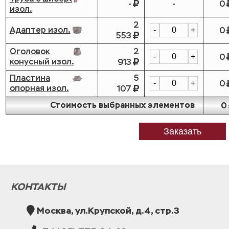
-
-
0
изол.
2
Адаптер изол.
0
-
+
553
Оголовок
2
0
-
+
конусный изол.
913
Пластина
5
0
-
+
опорная изол.
107
Стоимость выбранных элементов
0
Заказать
КОНТАКТЫ
Москва, ул.Крупской, д.4, стр.3