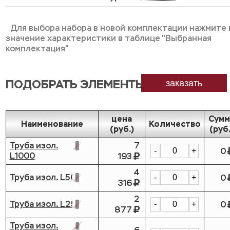
Для выбора набора в новой комплектации нажмите 
значение характеристики в таблице "Выбранная
комплектация"
ПОДОБРАТЬ ЭЛЕМЕНТЫ
заказать
цена
Сумм
Наименование
Количество
(руб.)
(руб.
Труба изол.
7
0
-
+
L1000
193
4
Труба изол. L500
0
-
+
316
2
Труба изол. L250
0
-
+
877
Труба изол.