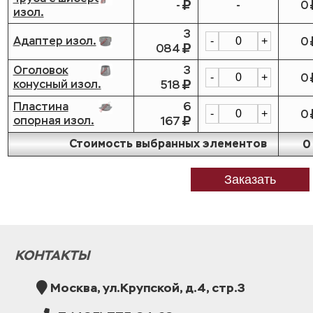
-
-
0
изол.
3
Адаптер изол.
0
-
+
084
Оголовок
3
0
-
+
конусный изол.
518
Пластина
6
0
-
+
опорная изол.
167
Стоимость выбранных элементов
0
Заказать
КОНТАКТЫ
Москва, ул.Крупской, д.4, стр.3