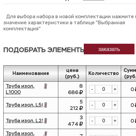
Для выбора набора в новой комплектации нажмите 
значение характеристики в таблице "Выбранная
комплектация"
ПОДОБРАТЬ ЭЛЕМЕНТЫ
заказать
цена
Сумм
Наименование
Количество
(руб.)
(руб
Труба изол.
8
0
-
+
L1000
686
5
Труба изол. L500
0
-
+
212
3
Труба изол. L250
0
-
+
474
Труба изол.