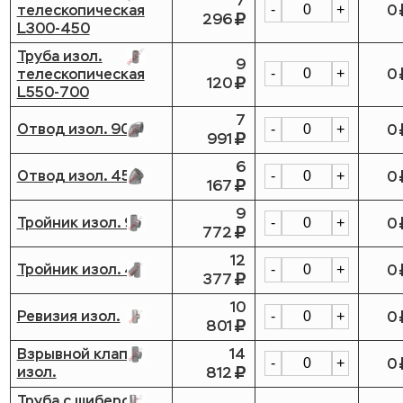
7
телескопическая
0
-
+
296
L300-450
Труба изол.
9
телескопическая
0
-
+
120
L550-700
7
Отвод изол. 90
0
-
+
991
6
Отвод изол. 45
0
-
+
167
9
Тройник изол. 90
0
-
+
772
12
Тройник изол. 45
0
-
+
377
10
Ревизия изол.
0
-
+
801
Взрывной клапан
14
0
-
+
изол.
812
Труба с шибером