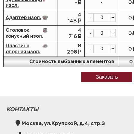
-
-
0
изол.
4
Адаптер изол.
0
-
+
148
Оголовок
4
0
-
+
конусный изол.
716
Пластина
8
0
-
+
опорная изол.
296
Стоимость выбранных элементов
0
Заказать
КОНТАКТЫ
Москва, ул.Крупской, д.4, стр.3