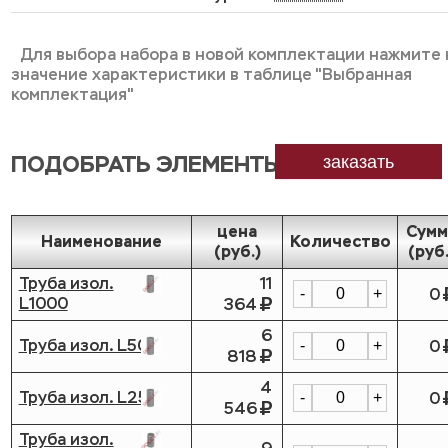
Для выбора набора в новой комплектации нажмите 
значение характеристики в таблице "Выбранная
комплектация"
ПОДОБРАТЬ ЭЛЕМЕНТЫ
заказать
цена
Сумм
Наименование
Количество
(руб.)
(руб.
Труба изол.
11
0
-
+
L1000
364
6
Труба изол. L500
0
-
+
818
4
Труба изол. L250
0
-
+
546
Труба изол.