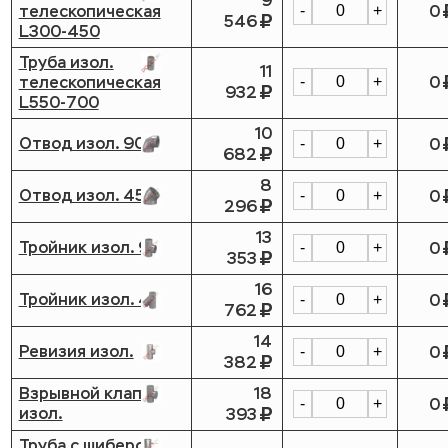
9
телескопическая
0
-
+
546
L300-450
Труба изол.
11
телескопическая
0
-
+
932
L550-700
10
Отвод изол. 90
0
-
+
682
8
Отвод изол. 45
0
-
+
296
13
Тройник изол. 90
0
-
+
353
16
Тройник изол. 45
0
-
+
762
14
Ревизия изол.
0
-
+
382
Взрывной клапан
18
0
-
+
изол.
393
Труба с шибером