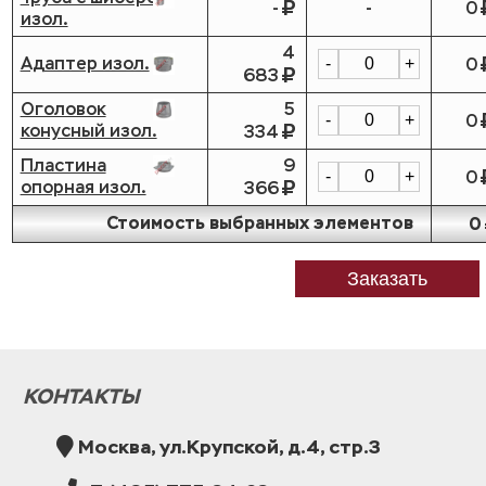
-
-
0
изол.
4
Адаптер изол.
0
-
+
683
Оголовок
5
0
-
+
конусный изол.
334
Пластина
9
0
-
+
опорная изол.
366
Стоимость выбранных элементов
0
Заказать
КОНТАКТЫ
Москва, ул.Крупской, д.4, стр.3