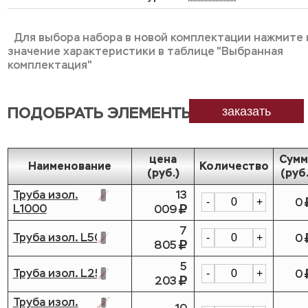
Для выбора набора в новой комплектации нажмите 
значение характеристики в таблице "Выбранная
комплектация"
ПОДОБРАТЬ ЭЛЕМЕНТЫ
заказать
цена
Сумм
Наименование
Количество
(руб.)
(руб.
Труба изол.
13
0
-
+
L1000
009
7
Труба изол. L500
0
-
+
805
5
Труба изол. L250
0
-
+
203
Труба изол.