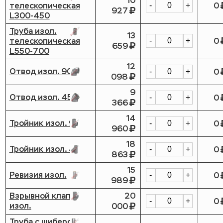
10
телескопическая
0
-
+
927
L300-450
Труба изол.
13
телескопическая
0
-
+
659
L550-700
12
Отвод изол. 90
0
-
+
098
9
Отвод изол. 45
0
-
+
366
14
Тройник изол. 90
0
-
+
960
18
Тройник изол. 45
0
-
+
863
15
Ревизия изол.
0
-
+
989
Взрывной клапан
20
0
-
+
изол.
000
Труба с шибером