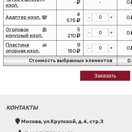
-
-
0
изол.
4
Адаптер изол.
0
-
+
575
Оголовок
5
0
-
+
конусный изол.
210
Пластина
9
0
-
+
опорная изол.
150
Стоимость выбранных элементов
0
Заказать
КОНТАКТЫ
Москва, ул.Крупской, д.4, стр.3