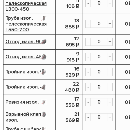
11
телескопическая
0
-
+
108
L300-450
Труба изол.
13
телескопическая
0
-
+
885
L550-700
12
Отвод изол. 90
0
-
+
695
9
Отвод изол. 45
0
-
+
918
16
Тройник изол. 90
0
-
+
529
22
Тройник изол. 45
0
-
+
480
17
Ревизия изол.
0
-
+
558
Взрывной клапан
21
0
-
+
изол.
569
Труба с шибером