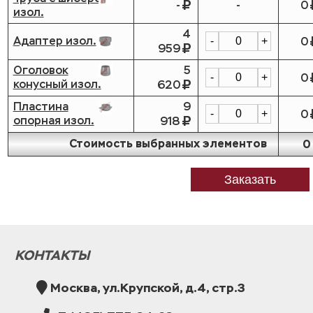
-
-
0
изол.
4
Адаптер изол.
0
-
+
959
Оголовок
5
0
-
+
конусный изол.
620
Пластина
9
0
-
+
опорная изол.
918
Стоимость выбранных элементов
0
Заказать
КОНТАКТЫ
Москва, ул.Крупской, д.4, стр.3