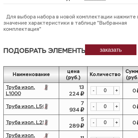
Для выбора набора в новой комплектации нажмите 
значение характеристики в таблице "Выбранная
комплектация"
ПОДОБРАТЬ ЭЛЕМЕНТЫ
заказать
цена
Сумм
Наименование
Количество
(руб.)
(руб
Труба изол.
13
0
-
+
L1000
224
7
Труба изол. L500
0
-
+
934
5
Труба изол. L250
0
-
+
289
Труба изол.