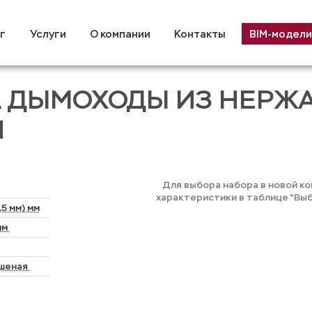
г
Услуги
О компании
Контакты
BIM-модели
А ДЫМОХОДЫ ИЗ НЕР
Н
Для выбора набора в новой к
характеристики в таблице "Вы
5 мм) мм
мм
ашеная