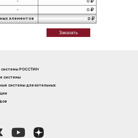
-
0
-
0
ных элементов
0
Заказать
 системы РОССТИН
е системы
ые системы для котельных
кции
дов