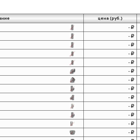
ание
цена (руб.)
-
-
-
-
-
-
-
-
-
-
-
-
-