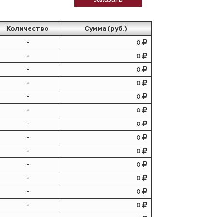
Количество
Сумма (руб.)
-
0
-
0
-
0
-
0
-
0
-
0
-
0
-
0
-
0
-
0
-
0
-
0
-
0