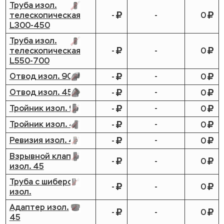
Труба изол.
телескопическая
-
-
0
L300-450
Труба изол.
телескопическая
-
-
0
L550-700
Отвод изол. 90
-
-
0
Отвод изол. 45
-
-
0
Тройник изол. 90
-
-
0
Тройник изол. 45
-
-
0
Ревизия изол. 45
-
-
0
Взрывной клапан
-
-
0
изол. 45
Труба с шибером
-
-
0
изол.
Адаптер изол.
-
-
0
45