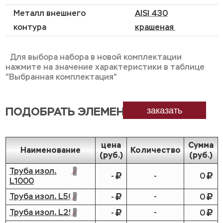
Металл внешнего
AISI 430
контура
крашеная
Для выбора набора в новой комплектации
нажмите на значение характеристики в таблице
"Выбранная комплектация"
ПОДОБРАТЬ ЭЛЕМЕНТЫ
заказать
цена
Сумма
Наименование
Количество
(руб.)
(руб.)
Труба изол.
-
-
0
L1000
Труба изол. L500
-
-
0
Труба изол. L250
-
-
0