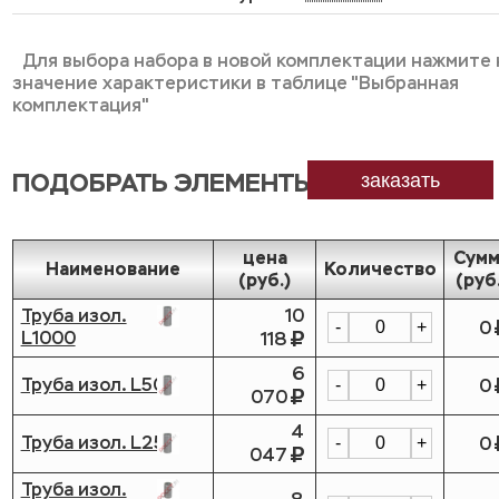
Для выбора набора в новой комплектации нажмите 
значение характеристики в таблице "Выбранная
комплектация"
ПОДОБРАТЬ ЭЛЕМЕНТЫ
заказать
цена
Сумм
Наименование
Количество
(руб.)
(руб
Труба изол.
10
0
-
+
L1000
118
6
Труба изол. L500
0
-
+
070
4
Труба изол. L250
0
-
+
047
Труба изол.