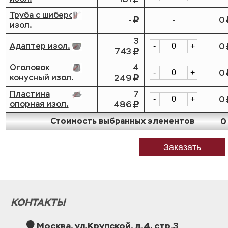
Труба с шибером
-
-
0
изол.
3
Адаптер изол.
0
-
+
743
Оголовок
4
0
-
+
конусный изол.
249
Пластина
7
0
-
+
опорная изол.
486
Стоимость выбранных элементов
0
Заказать
КОНТАКТЫ
Москва, ул.Крупской, д.4, стр.3