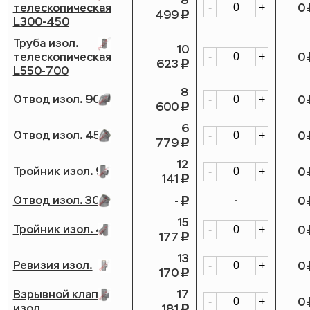
8
телескопическая
0
-
+
499
L300-450
Труба изол.
10
телескопическая
0
-
+
623
L550-700
8
Отвод изол. 90
0
-
+
600
6
Отвод изол. 45
0
-
+
779
12
Тройник изол. 90
0
-
+
141
Отвод изол. 30
-
-
0
15
Тройник изол. 45
0
-
+
177
13
Ревизия изол.
0
-
+
170
Взрывной клапан
17
0
-
+
изол.
181