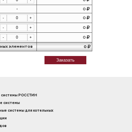
-
0
0
-
+
0
-
+
0
-
+
ных элементов
0
Заказать
 системы РОССТИН
е системы
ые системы для котельных
кции
дов