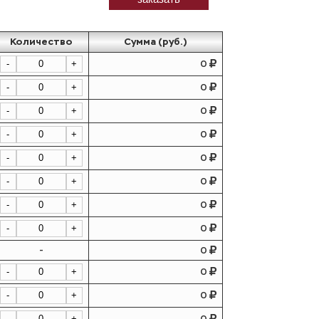
Количество
Сумма (руб.)
0
-
+
0
-
+
0
-
+
0
-
+
0
-
+
0
-
+
0
-
+
0
-
+
-
0
0
-
+
0
-
+
0
-
+