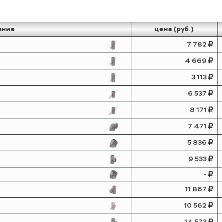
ание
цена (руб.)
7 782
4 669
3 113
6 537
8 171
7 471
5 836
9 533
-
11 867
10 562
14 573