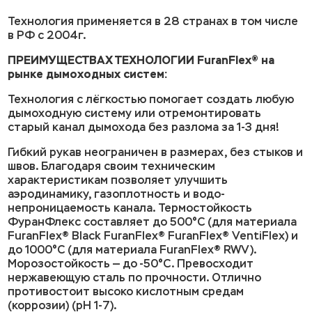
Технология применяется в 28 странах в том числе
в РФ с 2004г.
ПРЕИМУЩЕСТВАХ ТЕХНОЛОГИИ FuranFlex® на
рынке дымоходных систем:
Технология с лёгкостью помогает создать любую
дымоходную систему или отремонтировать
старый канал дымохода без разлома за 1-3 дня!
Гибкий рукав неограничен в размерах, без стыков и
швов. Благодаря своим техническим
характеристикам позволяет улучшить
аэродинамику, газоплотность и водо-
непроницаемость канала. Термостойкость
ФуранФлекс составляет до 500°C (для материала
FuranFlex® Black FuranFlex® FuranFlex® VentiFlex) и
до 1000°C (для материала FuranFlex® RWV).
Морозостойкость — до -50°C. Превосходит
нержавеющую сталь по прочности. Отлично
противостоит высоко кислотным средам
(коррозии) (pH 1-7).