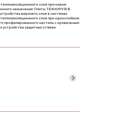
 теплоизоляционного слоя при новом
личного назначения. Плиты ТЕХНОРУФ В
устройства верхнего слоя в системах
о теплоизоляционного слоя при однослойном
го профилированного настила с кровельным
ез устройства защитных стяжек.