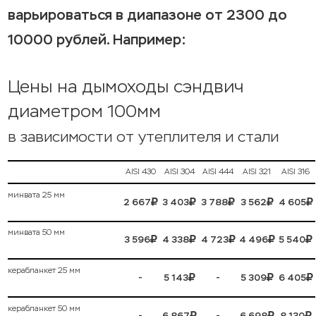
варьироваться в диапазоне от 2300 до
10000 рублей. Например:
Цены на дымоходы сэндвич
диаметром 100мм
в зависимости от утеплителя и стали
AISI 430
AISI 304
AISI 444
AISI 321
AISI 316
минвата 25 мм
2 667
3 403
3 788
3 562
4 605
минвата 50 мм
3 596
4 338
4 723
4 496
5 540
керабланкет 25 мм
-
-
5 143
5 309
6 405
керабланкет 50 мм
-
-
6 867
6 698
8 130