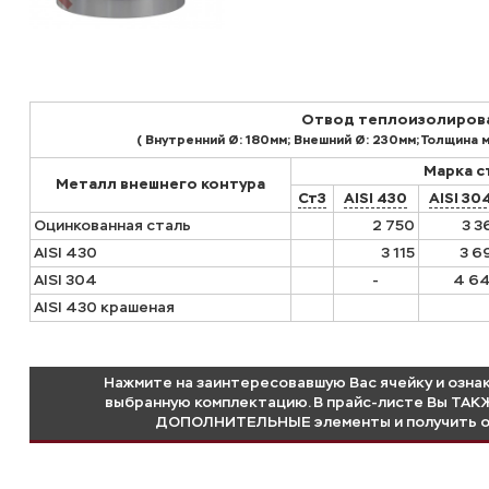
Отвод теплоизолиров
( Внутренний Ø: 180мм; Внешний Ø: 230мм; Толщина м
Марка с
Металл внешнего контура
Ст3
AISI 430
AISI 30
Оцинкованная сталь
2 750
3 3
AISI 430
3 115
3 6
AISI 304
-
4 6
AISI 430 крашеная
Нажмите на заинтересовавшую Вас ячейку и ознак
выбранную комплектацию. В прайс-листе Вы ТА
ДОПОЛНИТЕЛЬНЫЕ элементы и получить о