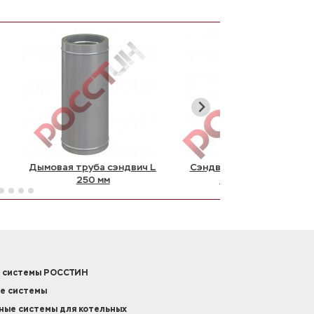
Дымовая труба сэндвич L
Сэндвич труба-телеско
250 мм
L300-450 мм
 системы РОССТИН
е системы
ые системы для котельных