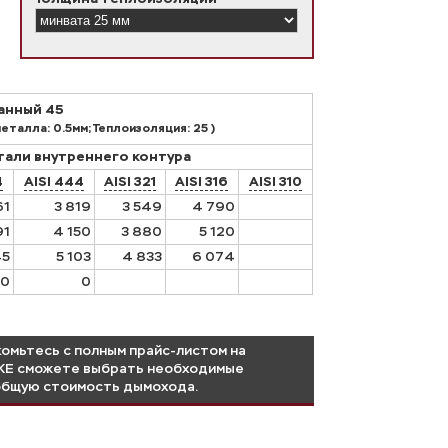
анный 45
еталла: 0.5мм; Теплоизоляция: 25 )
тали внутреннего контура
4
AISI 444
AISI 321
AISI 316
AISI 310
61
3 819
3 549
4 790
91
4 150
3 880
5 120
45
5 103
4 833
6 074
0
0
омьтесь с полным прайс-листом на
КЖЕ сможете выбрать необходимые
бщую стоимость дымохода.