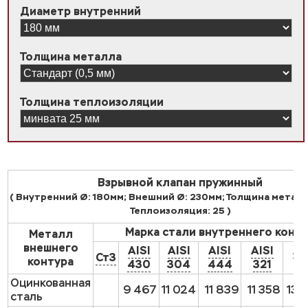
Диаметр внутренний
Толщина металла
Толщина теплоизоляции
Взрывной клапан пружинный
( Внутренний Ø: 180мм; Внешний Ø: 230мм; Толщина металл
Теплоизоляция: 25 )
Марка стали внутреннего конт
Металл
внешнего
AISI
AISI
AISI
AISI
AI
Ст3
контура
430
304
444
321
31
Оцинкованная
9 467
11 024
11 839
11 358
13 
сталь