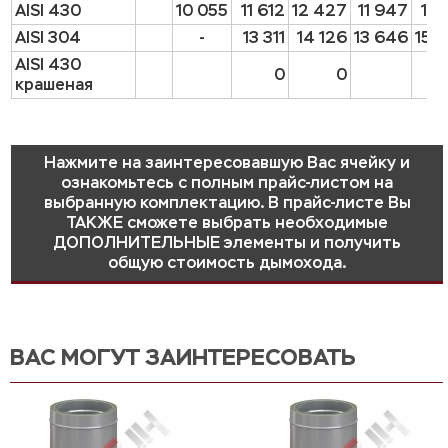
AISI 430
10 055
11 612
12 427
11 947
14 
AISI 304
-
13 311
14 126
13 646
15 
AISI 430
0
0
крашеная
Нажмите на заинтересовавшую Вас ячейку и
ознакомьтесь с полным прайс-листом на
выбранную комплектацию. В прайс-листе Вы
ТАКЖЕ сможете выбрать необходимые
ДОПОЛНИТЕЛЬНЫЕ элементы и получить
общую стоимость дымохода.
ВАС МОГУТ ЗАИНТЕРЕСОВАТЬ