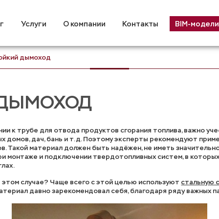
г
Услуги
О компании
Контакты
BIM-модели
ойкий дымоход
 ДЫМОХОД
ии к трубе для отвода продуктов сгорания топлива, важно уч
ых домов, дач, бань и т.д. Поэтому эксперты рекомендуют при
в. Такой материал должен быть надёжен, не иметь значительн
ри монтаже и подключении твердотопливных систем, в которы
тлах.
 этом случае? Чаще всего с этой целью используют
стальную 
материал давно зарекомендовал себя, благодаря ряду важных п