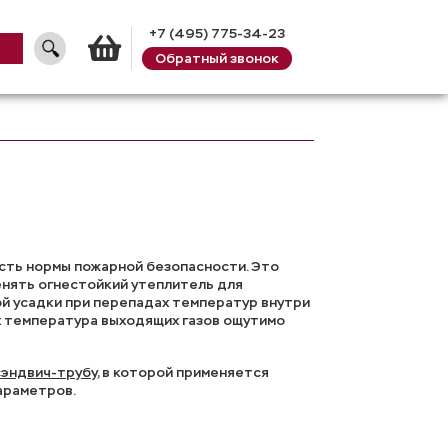
+7 (495) 775-34-23
Обратный звонок
Корзина
есть нормы пожарной безопасности. Это
менять огнестойкий утеплитель для
ой усадки при перепадах температур внутри
х температура выходящих газов ощутимо
сэндвич-трубу
, в которой применяется
араметров.