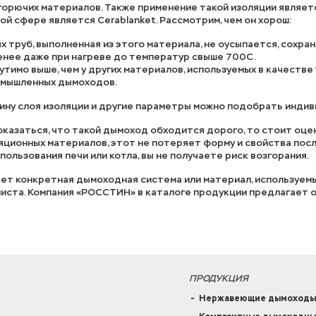
 горючих материалов. Также применение такой изоляции являе
ой сфере является Cerablanket. Рассмотрим, чем он хорош:
 труб, выполненная из этого материала, не оусыпается, сохра
енее даже при нагреве до температур свыше 700С.
тимо выше, чем у других материалов, используемых в качестве
ромышленных дымоходов.
ину слоя изоляции и другие параметры можно подобрать инди
казаться, что такой дымоход обходится дорого, то стоит оцен
яционных материалов, этот не потеряет форму и свойства посл
ользования печи или котла, вы не получаете риск возгорания.
меет конкретная дымоходная система или материал, используем
иста. Компания «РОССТИН» в каталоге продукции предлагает 
ПРОДУКЦИЯ
Нержавеющие дымоходы