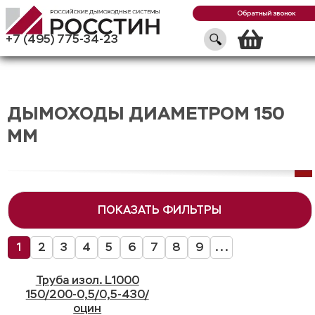
Обратный звонок
Кор
+7 (495) 775-34-23
ДЫМОХОДЫ ДИАМЕТРОМ 150
ММ
ПОКАЗАТЬ ФИЛЬТРЫ
1
2
3
4
5
6
7
8
9
...
Труба изол. L1000
150/200-0,5/0,5-430/
оцин