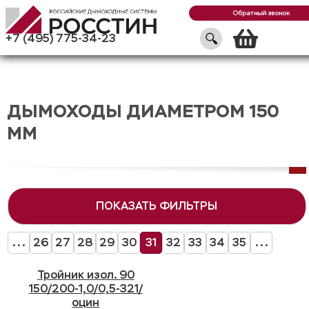
Обратный звонок
Кор
+7 (495) 775-34-23
ДЫМОХОДЫ ДИАМЕТРОМ 150
ММ
ПОКАЗАТЬ ФИЛЬТРЫ
...
26
27
28
29
30
31
32
33
34
35
...
Тройник изол. 90
150/200-1,0/0,5-321/
оцин