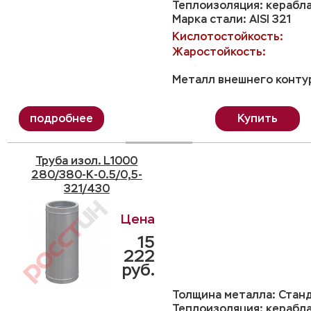
Теплоизоляция: керабл
Марка стали: AISI 321
Кислотостойкость:
Жаростойкость:
Металл внешнего контур
Купить
Труба изол. L1000
280/380-K-0.5/0,5-
321/430
15
222
руб.
Толщина металла: Станд
Теплоизоляция: керабл