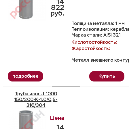
14
822
руб.
Толщина металла: 1 мм
Теплоизоляция: керабл
Марка стали: AISI 321
Кислотостойкость:
Жаростойкость:
Металл внешнего контур
Купить
Труба изол. L1000
150/200-K-1.0/0,5-
316/304
14