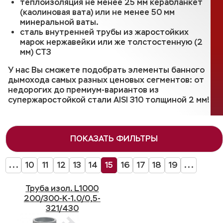
теплоизоляция не менее 25 мм керабланкет
(каолиновая вата) или не менее 50 мм
минеральной ваты.
сталь внутренней трубы из жаростойких
марок нержавейки или же толстостенную (2
мм) СТ3
У нас Вы сможете подобрать элементы банного
дымохода самых разных ценовых сегментов: от
недорогих до премиум-вариантов из
супержаростойкой стали AISI 310 толщиной 2 мм!
ПОКАЗАТЬ ФИЛЬТРЫ
...
10
11
12
13
14
15
16
17
18
19
...
Труба изол. L1000
200/300-K-1.0/0,5-
321/430