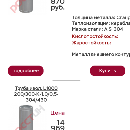
870
руб.
Толщина металла: Станд
Теплоизоляция: керабл
Марка стали: AISI 304
Кислотостойкость:
Жаростойкость:
Металл внешнего контур
Купить
Труба изол. L1000
200/300-K-1.0/0,5-
304/430
14
969