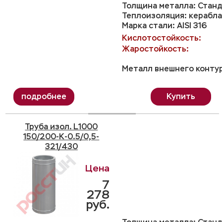
Толщина металла: Станд
Теплоизоляция: керабла
Марка стали: AISI 316
Кислотостойкость:
Жаростойкость:
Металл внешнего контур
Купить
Труба изол. L1000
150/200-K-0.5/0,5-
321/430
7
278
руб.