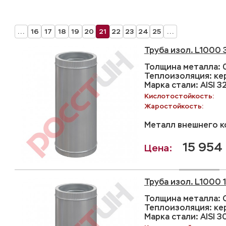
...
16
17
18
19
20
21
22
23
24
25
...
Труба изол. L1000 
Толщина металла: 
Теплоизоляция: ке
Марка стали: AISI 3
Кислотостойкость:
Жаростойкость:
Металл внешнего ко
15 954 
Труба изол. L1000 
Толщина металла: С
Теплоизоляция: ке
Марка стали: AISI 3